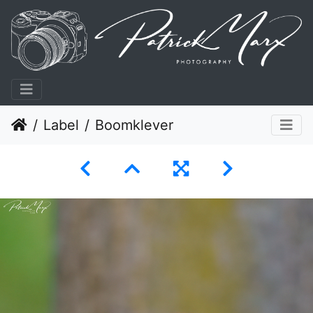
Label
Boomklever